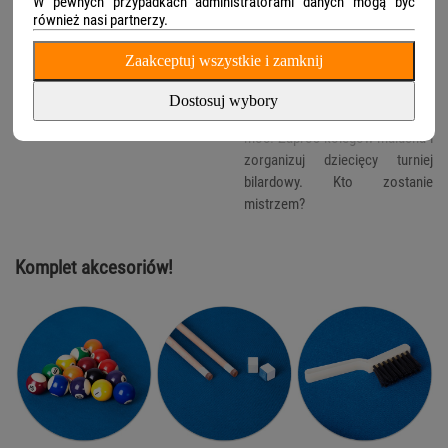
W pewnych przypadkach administratorami danych mogą być
Zestaw bilardowy do domu to
również nasi partnerzy.
świetna alternatywa dla gier
komputerowych. Ta
Zaakceptuj wszystkie i zamknij
ponadczasowa gra ma od
dawna status kultowej – pokaż
Dostosuj wybory
dziecku, na czym polega jej
moc! Zaproś kolegów malucha i
zorganizuj dziecięcy turniej
bilardowy. Kto zostanie
mistrzem?
Komplet akcesoriów!