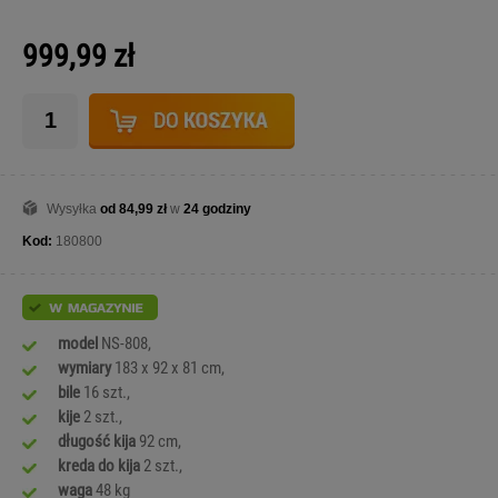
999,99 zł
Wysyłka
od 84,99 zł
w
24 godziny
Kod:
180800
model
NS-808,
wymiary
183 x 92 x 81 cm,
bile
16 szt.,
kije
2 szt.,
długość
kija
92 cm,
kreda
do kija
2 szt.,
waga
48 kg