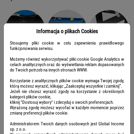
Informacja o plikach Cookies
Stosujemy pliki cookie w celu zapewnienia prawidłowego
funkcjonowania serwisu.
Możemy również wykorzystywać pliki cookie Google Analytics w
Prosty montaż!
celach analitycznych oraz do wyświetlania reklam dopasowanych
do Twoich potrzeb na innych stronach WWW.
Korzystanie z analitycznych plików cookie wymaga Twojej zgody,
Model NS-808 rozstawisz lub złożysz szybko i bez problemu. Stół stoi
którą możesz wyrazić, klikając „Zaakceptuj wszystkie i zamknij”.
pewnie i stabilnie, dzięki czemu wszyscy mogą skupić się na
Jeżeli nie chcesz wyrazić zgody na korzystanie z określonych
przyjemności z grania.
kategorii plików cookie,
kliknij "Dostosuj wybory" i zdecyduj o swoich preferencjach.
Wyrażoną zgodę możesz wycofać w każdym momencie poprzez
zmianę preferencji plików cookie.
Zestaw dla przyszłego
mistrza
Administratorem Twoich danych osobowych jest Global Income
sp. z o.o.