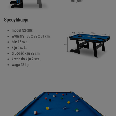
miejsce.
Specyfikacja:
model
NS-808,
wymiary
183 x 92 x 81 cm,
bile
16 szt.,
kije
2 szt.,
długość
kija
92 cm,
kreda
do kija
2 szt.,
waga
48 kg.