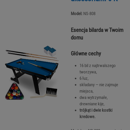
Model:
NS-808
Esencja bilarda w Twoim
domu
Główne cechy
16 bil z najtrwalszego
tworzywa,
6 łuz,
składany — nie zajmuje
miejsca,
dwa wytrzymałe,
drewniane kije,
trójkąt i dwie kostki
kredowe.