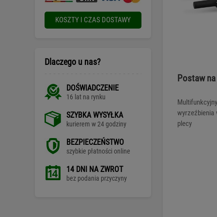
KOSZTY I CZAS DOSTAWY
Dlaczego u nas?
Postaw na
DOŚWIADCZENIE
16 lat na rynku
Multifunkcyj
wyrzeźbienia 
SZYBKA WYSYŁKA
plecy
kurierem w 24 godziny
BEZPIECZEŃSTWO
szybkie płatności online
14 DNI NA ZWROT
bez podania przyczyny