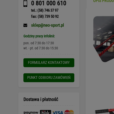
OPIS PROD
0 801 000 610
tel.: (58) 746 37 97
fax: (58) 739 50 92
sklep@neo-sport.pl
Godziny pracy infolinii:
pon. od 7:30 do 17:30
wt. - pt. od 7:30 do 15:30
FORMULARZ KONTAKTOWY
PUNKT ODBIORU ZAMÓWIEŃ
Dostawa i płatność