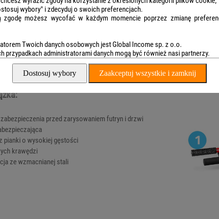
e chcesz wyrazić zgody na korzystanie z określonych kategorii plików cookie,
Dostosuj wybory" i zdecyduj o swoich preferencjach.
 zgodę możesz wycofać w każdym momencie poprzez zmianę preferenc
atorem Twoich danych osobowych jest Global Income sp. z o.o.
 przypadkach administratorami danych mogą być również nasi partnerzy.
Dostosuj wybory
Zaakceptuj wszystkie i zamknij
ążka:
abezpieczenia przed zarysowaniem futryn i drzwi
abezpieczająca
z pianki o wysokiej gęstości
rych krawędzi
cja ze wzmacnianej stali