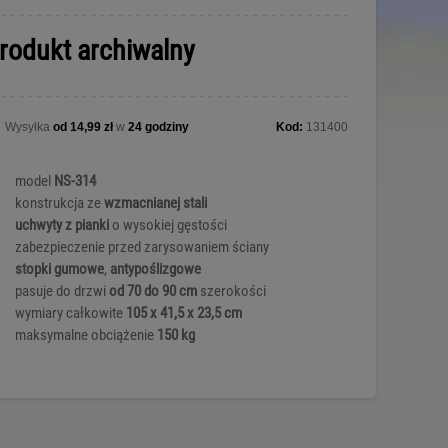
rodukt archiwalny
Wysyłka
od 14,99 zł
w
24 godziny
Kod:
131400
model
NS-314
konstrukcja ze
wzmacnianej stali
uchwyty z pianki
o wysokiej gęstości
zabezpieczenie przed zarysowaniem ściany
stopki gumowe
,
antypoślizgowe
pasuje do drzwi
od 70 do 90 cm
szerokości
wymiary całkowite
105 x 41,5 x 23,5 cm
maksymalne obciążenie
150 kg