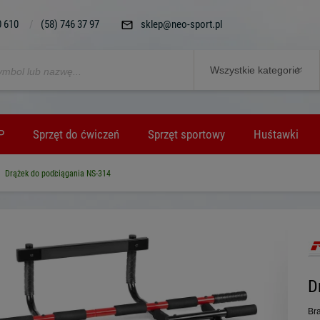
0 610
/
(58) 746 37 97
sklep@neo-sport.pl
P
Sprzęt do ćwiczeń
Sprzęt sportowy
Huśtawki
Drążek do podciągania NS-314
D
Bra