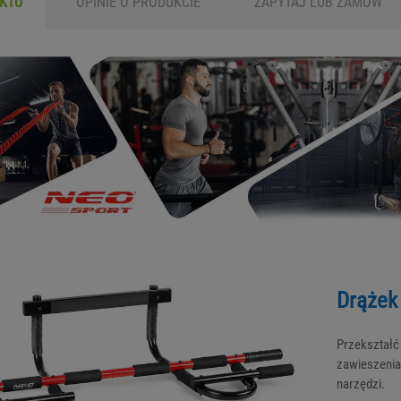
UKTU
OPINIE O PRODUKCIE
ZAPYTAJ
LUB ZAMÓW
Drążek
Przekszta
zawieszeni
narzędzi.