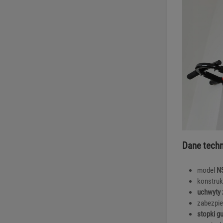
Dane techn
model
N
konstruk
uchwyty 
zabezpie
stopki 