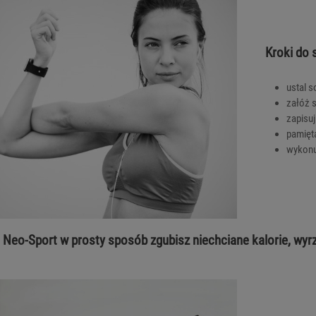
Kroki do 
ustal s
załóż s
zapisuj
pamięta
wykonu
 Neo-Sport w prosty sposób zgubisz niechciane kalorie, wyrz