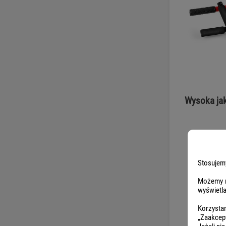
Wysoka ja
Stosujemy
Możemy r
wyświetl
Korzystan
„Zaakcept