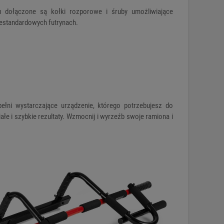
 dołączone są kołki rozporowe i śruby umożliwiające
estandardowych futrynach.
pełni wystarczające urządzenie, którego potrzebujesz do
łe i szybkie rezultaty. Wzmocnij i wyrzeźb swoje ramiona i