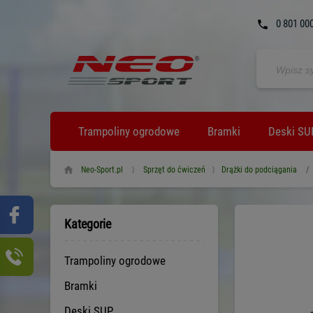
0 801 00
Trampoliny ogrodowe
Bramki
Deski SU
Neo-Sport.pl
Sprzęt do ćwiczeń
Drążki do podciągania
/
Kategorie
Trampoliny ogrodowe
Bramki
Deski SUP