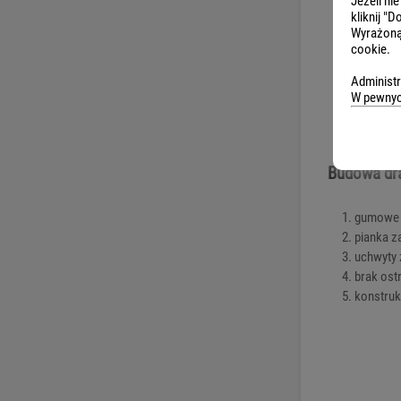
Jeżeli ni
kliknij "
Wyrażoną
cookie.
Administr
W pewnych
Budowa dr
gumowe z
pianka z
uchwyty 
brak ost
konstruk