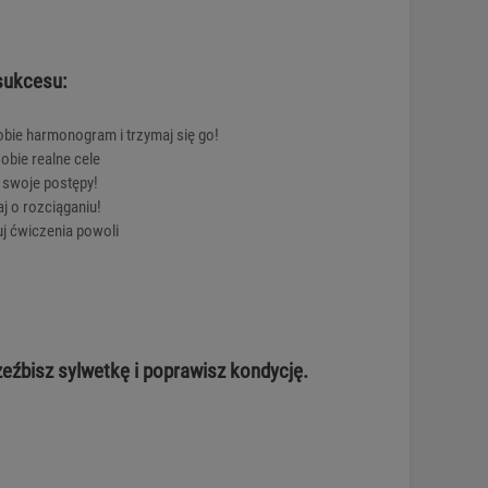
sukcesu:
obie harmonogram i trzymaj się go!
obie realne cele
 swoje postępy!
j o rozciąganiu!
j ćwiczenia powoli
eźbisz sylwetkę i poprawisz kondycję.