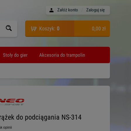
Załóż konto
/
Zaloguj się
Koszyk:
0
0,00 zł
Stoły do gier
Akcesoria do trampolin
rążek do podciągania NS-314
k opinii