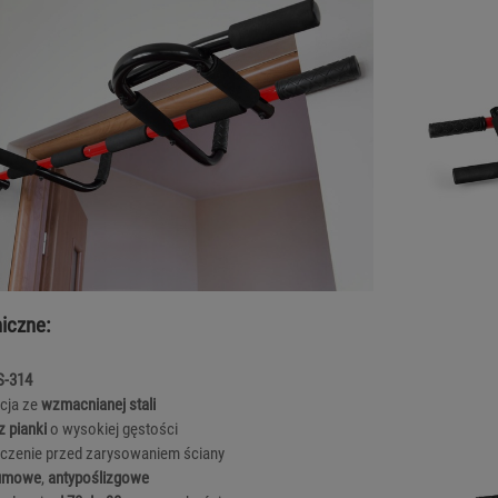
iczne:
S-314
cja ze
wzmacnianej stali
z pianki
o wysokiej gęstości
czenie przed zarysowaniem ściany
gumowe
,
antypoślizgowe